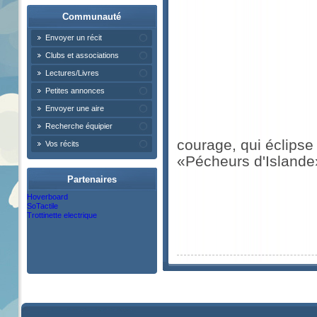
Communauté
Envoyer un récit
Clubs et associations
Lectures/Livres
Petites annonces
Envoyer une aire
Recherche équipier
courage, qui éclipse
Vos récits
«Pécheurs d'Islande
Partenaires
Hoverboard
SoTactile
Trottinette electrique