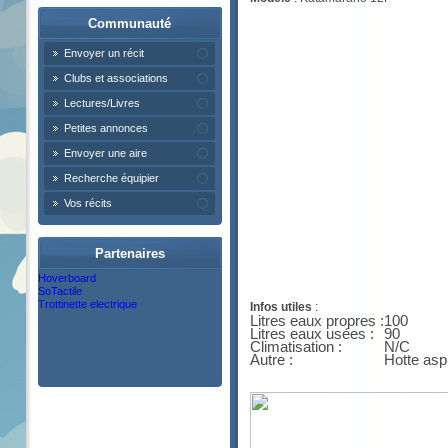
Communauté
Envoyer un récit
Clubs et associations
Lectures/Livres
Petites annonces
Envoyer une aire
Recherche équipier
Vos récits
Partenaires
Hoverboard
SoTactile
Trottinette electrique
Infos utiles
:
Litres eaux propres :
100
Litres eaux usées :
90
Climatisation :
N/C
Autre :
Hotte asp