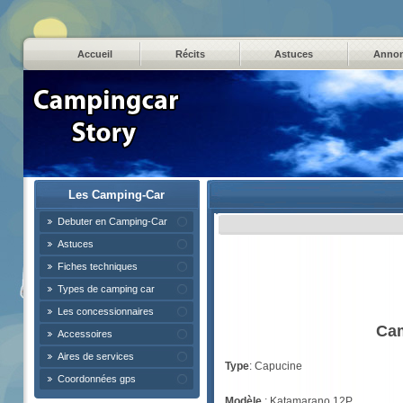
Accueil
Récits
Astuces
Anno
Les Camping-Car
Debuter en Camping-Car
Astuces
Fiches techniques
Types de camping car
Les concessionnaires
Cam
Accessoires
Aires de services
Type
: Capucine
Coordonnées gps
Modèle
: Katamarano 12P