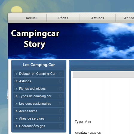
Accueil
Récits
Astuces
Anno
Les Camping-Car
Debuter en Camping-Car
Astuces
Fiches techniques
Types de camping car
Les concessionnaires
Accessoires
Aires de services
Type
: Van
Coordonnées gps
Modèle
: Van 56