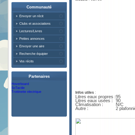
Communauté
Envoyer un récit
Clubs et associations
Lectures/Livres
Petites annonces
Envoyer une aire
Recherche équipier
Vos récits
Partenaires
Hoverboard
SoTactile
Trottinette electrique
Infos utiles
:
Litres eaux propres :
95
Litres eaux usées :
90
Climatisation :
N/C
Autre :
2 plafonn