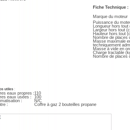
Fiche Technique :
Marque du moteur
Puissance du mote
Longueur hors tout
Largeur hors tout (
Hauteur hors tout (
Nombre de places c
Masse maximale e
techniquement admi
Masse à vide en or
Charge tractable (k
Nombre de places 
os utiles
:
tres eaux propres :
110
tres eaux usées :
100
imatisation :
N/C
tre :
Coffre à gaz 2 bouteilles propane