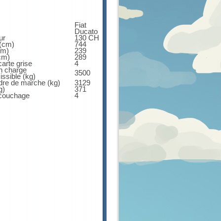
Fiat
Ducato
ur
130 CH
 (cm)
744
cm)
239
cm)
289
arte grise
4
n charge
3500
ssible (kg)
dre de marche (kg)
3129
g)
371
couchage
4