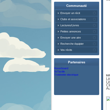
Communauté
Envoyer un récit
Clubs et associations
Lectures/Livres
Petites annonces
Envoyer une aire
Recherche équipier
Vos récits
Partenaires
Hoverboard
SoTactile
Trottinette electrique
Inf
Li
Li
Cl
Au