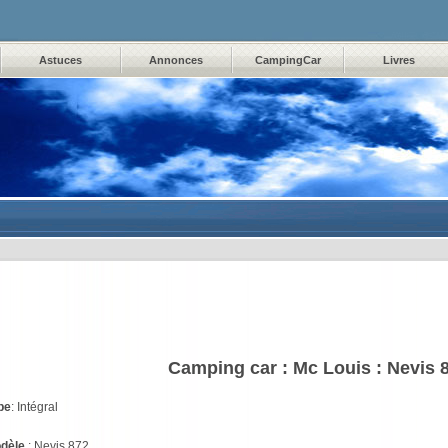
Astuces
Annonces
CampingCar
Livres
Camping car :
Mc Louis : Nevis 
pe
: Intégral
dèle
: Nevis 872