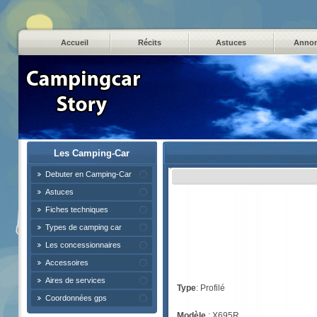
Accueil
Récits
Astuces
Anno
Les Camping-Car
Debuter en Camping-Car
Astuces
Fiches techniques
Types de camping car
Les concessionnaires
Accessoires
Aires de services
Type
: Profilé
Coordonnées gps
Modèle
: X695R