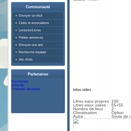
Communauté
Envoyer un récit
Clubs et associations
Lectures/Livres
Petites annonces
Envoyer une aire
Recherche équipier
Vos récits
Partenaires
Hoverboard
SoTactile
Trottinette electrique
Infos utiles
:
Litres eaux propres :
100
Litres eaux usées :
55+55
Nombre de feux :
2
Climatisation :
Option
Autre :
Soute de 