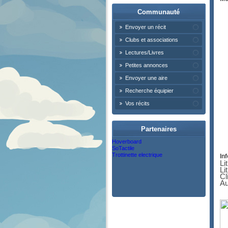
Communauté
Envoyer un récit
Clubs et associations
Lectures/Livres
Petites annonces
Envoyer une aire
Recherche équipier
Vos récits
Partenaires
Hoverboard
SoTactile
Trottinette electrique
Inf
Li
Li
Cl
Au