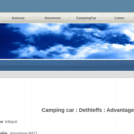
Astuces
Annonces
CampingCar
Livres
Camping car :
Dethleffs : Advantage
pe
: Intégral
dèle
: Advantage I6871