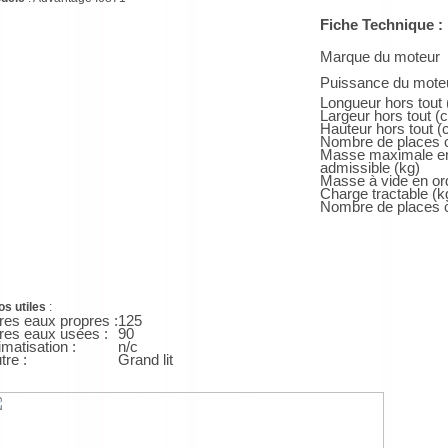
Fiche Technique :
Marque du moteur
Puissance du mote
Longueur hors tout
Largeur hors tout (
Hauteur hors tout (
Nombre de places c
Masse maximale en
admissible (kg)
Masse à vide en or
Charge tractable (k
Nombre de places 
os utiles
:
tres eaux propres :
125
tres eaux usées :
90
imatisation :
n/c
tre :
Grand lit