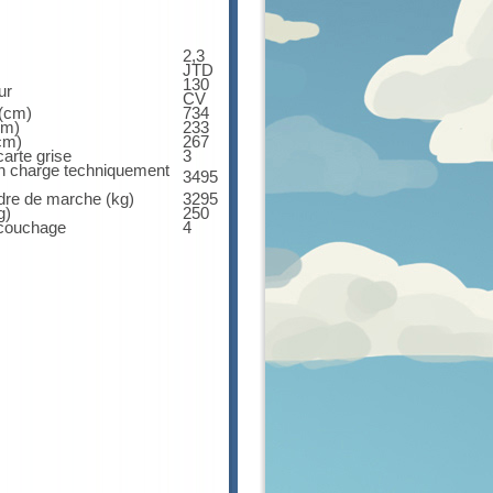
2,3
JTD
130
ur
CV
 (cm)
734
cm)
233
cm)
267
arte grise
3
 charge techniquement
3495
dre de marche (kg)
3295
g)
250
couchage
4