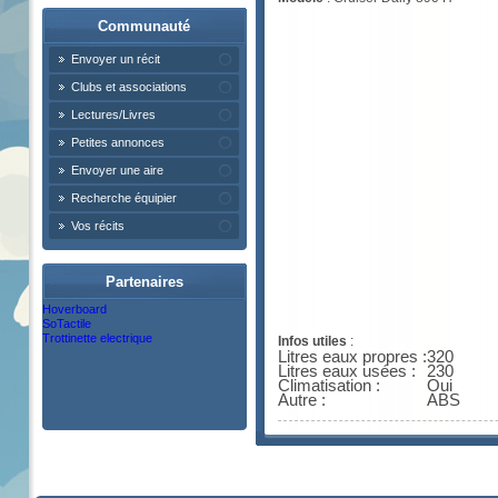
Communauté
Envoyer un récit
Clubs et associations
Lectures/Livres
Petites annonces
Envoyer une aire
Recherche équipier
Vos récits
Partenaires
Hoverboard
SoTactile
Trottinette electrique
Infos utiles
:
Litres eaux propres :
320
Litres eaux usées :
230
Climatisation :
Oui
Autre :
ABS