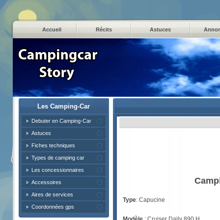
Accueil
Récits
Astuces
Anno
Les Camping-Car
Debuter en Camping-Car
Astuces
Fiches techniques
Types de camping car
Les concessionnaires
Campi
Accessoires
Aires de services
Type
: Capucine
Coordonnées gps
Modèle
: Cruiser Daily 890 H