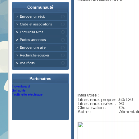
Communauté
Envoyer un récit
Clubs et associations
Lectures/Livres
Petites annonces
Envoyer une aire
Recherche équipier
Vos récits
Partenaires
Hoverboard
SoTactile
Trottinette electrique
Infos utiles
:
Litres eaux propres :
60/120
Litres eaux usées :
90
Climatisation :
Oui
Autre :
Alimentat