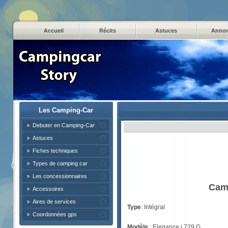
Accueil
Récits
Astuces
Anno
Les Camping-Car
Debuter en Camping-Car
Astuces
Fiches techniques
Types de camping car
Les concessionnaires
Cam
Accessoires
Aires de services
Type
: Intégral
Coordonnées gps
Modèle
: Elegance i 729 G