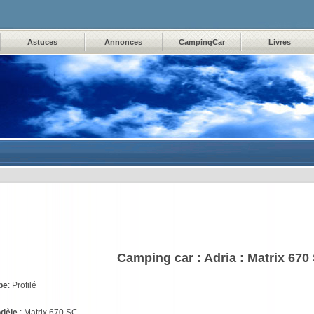
Astuces
Annonces
CampingCar
Livres
Camping car :
Adria : Matrix 670
pe
: Profilé
dèle
: Matrix 670 SC