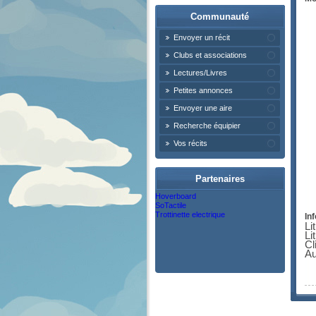
Communauté
Envoyer un récit
Clubs et associations
Lectures/Livres
Petites annonces
Envoyer une aire
Recherche équipier
Vos récits
Partenaires
Hoverboard
SoTactile
Trottinette electrique
Inf
Li
Li
Cl
Au