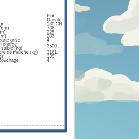
Fiat
Ducato
ur
130 CH
 (cm)
736
cm)
229
cm)
283
arte grise
4
n charge
3500
ssible (kg)
dre de marche (kg)
3161
g)
339
couchage
4